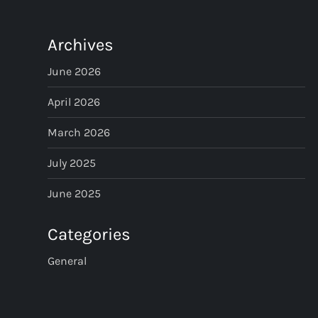
s
t
Archives
s
June 2026
p
April 2026
March 2026
a
July 2025
g
June 2025
i
Categories
n
General
a
t